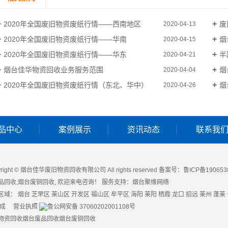
2020年全国废旧物资废纸行情——西南地区
废
2020-04-13
2020年全国废旧物资废纸行情——华南
烟
2020-04-15
2020年全国废旧物资废纸行情——华东
半
2020-04-21
烟台佳华物资回收业务服务范围
烟
2020-04-04
2020年全国废旧物资废纸行情（东北、华中）
烟
2020-04-26
品中心
案例展示
资讯动态
联系我
yright © 烟台佳华废旧物资回收有限公司 All rights reserved 备案号：
鲁ICP备190653
品回收
,
烟台废铜回收
, 欢迎来电咨询！
服务支持：
烟台聚维网络
区域：
烟台
芝罘区
莱山区
开发区
福山区
牟平区
海阳
莱阳
栖霞
龙口
招远
莱州
蓬莱
成
营业执照
鲁公网安备 37060202001108号
物资回收
烟台废品回收
烟台废铜回收