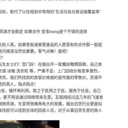
的目标，取代了以往规划中常用的“生活垃圾分类设施覆盖率”
才会稳定 如果合作 变宝wang是个不错的选择
别人高，如果老板或者管废品的人愿意和你合作那一般就
是问候语当然也重要。客气点嘛！是吧！
营？
先生女士们！您门好：在烟台开一家
烟台物资回收
，自己本
调 冰箱 洗衣机 等，严重不足，上门回收价格竞争激烈，
进货，我们所找到的卖家价格报的是市面的零售价，货源不
悉的高人，指点指点！
宝，循环再利用，取之于民用之于民，服务于社会，自己
络，更不用说通过网络带来生意。互联网经过这几年的飞速发
网络资源，生意将很难再有大的发展，烟台旧货行业更是如
查找就可以找到合适的回收人员，对于从事旧货生意的商人