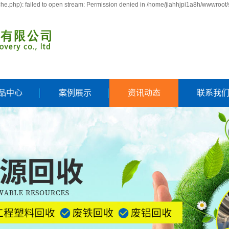
e.php): failed to open stream: Permission denied in /home/jiahhjpi1a8h/wwwroot/
品中心
案例展示
资讯动态
联系我