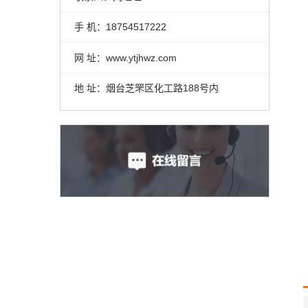
手 机：18754517222
网 址：www.ytjhwz.com
地 址：烟台芝罘区化工路188号内