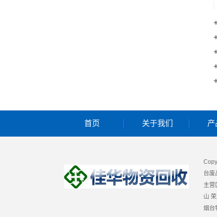
首页
关于我们
产
Cop
台废
主营
山
荣
烟台