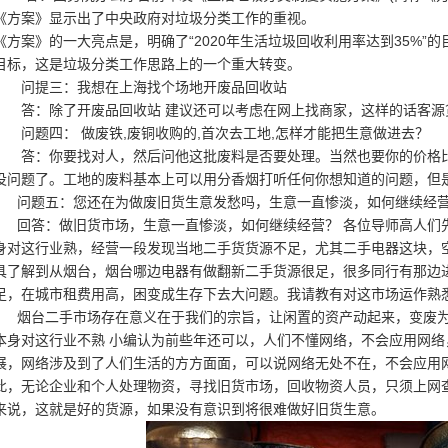
《方案》显示出了中央政府对垃圾分类工作的重视。
《方案》的一大亮点是，明确了“2020年生活垃圾回收利用率达到35%”
目标，这是垃圾分类工作思路上的一个重大转变。
问提三：我想在上海找个场地开废品回收站
答：除了开废品回收站 建议还可以考虑在网上找商家，这样的话客源货源
问题四： 做废铁,废铜收购的,首次去工地,怎样才能把生意做进去？
答：你要找对人，然后问他这批废料是否要处理。当然也要你的价格比
没问题了。工地的废料基本上可以用分香烟打听任何你想知道的问题，但
问题五：您还在为做废旧货生意发愁吗，生意一直惨淡，如何继续经
回答：做旧货市场，生意一直惨淡，如何继续经营？ 各位导师高人们
身对这行业熟，经营一段发现当地二手货货源不足，尤其二手电器这块，空
具了解到从烟台，烟台哪边电器有做翻新二手货源很足，很多同行有那边
足，在城市租费用高，困变成生存下去大问题。我请教有对这市场运作熟
烟台二手市场存在意义在于我们的宗旨，让闲置的资产动起来，变废为
本身对这行业不熟 小编认为前些年还可以，人们不懂网络，不会应用网
展，网络涉及到了人们生活的方方面面，可以说网络无处不在，不会应用
此，无论企业和个人处理物资，寻找旧货市场，回收物资人员，只须上网
来说，这就是好的货源，如果没有意识到将很难做好旧货生意。