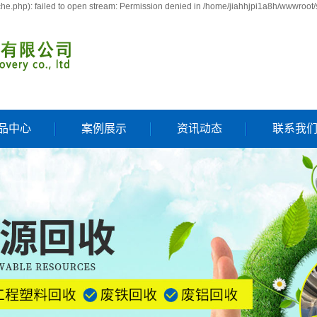
e.php): failed to open stream: Permission denied in /home/jiahhjpi1a8h/wwwroot/
品中心
案例展示
资讯动态
联系我