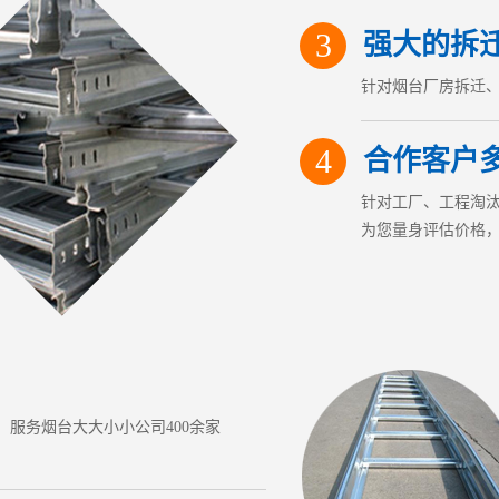
3
强大的拆
针对
烟台厂房拆迁
4
合作客户
针对工厂、工程淘
为您量身评估价格
服务烟台大大小小公司400余家