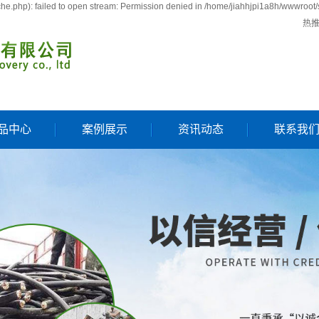
e.php): failed to open stream: Permission denied in /home/jiahhjpi1a8h/wwwroot/
热
品中心
案例展示
资讯动态
联系我