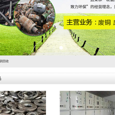
铜回收
品