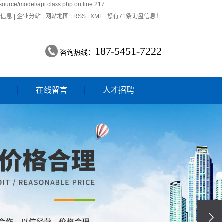
source/model/api.class.php on line 217
推信息
|
企业分站
|
网站地图
|
RSS
|
XML
|
您有
71
条询盘信息！
187-5451-7222
咨询热线：
们
在线留言
人才招聘