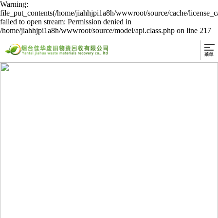
Warning:
file_put_contents(/home/jiahhjpi1a8h/wwwroot/source/cache/license_c
failed to open stream: Permission denied in
/home/jiahhjpi1a8h/wwwroot/source/model/api.class.php on line 217