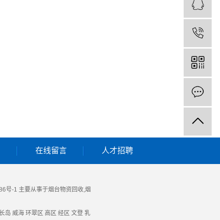
们
在线留言
人才招聘
86号-1
主要从事于
烟台物资回收
,
烟
长岛
威海
环翠区
高区
经区
文登
乳