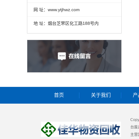
网 址：www.ytjhwz.com
地 址：烟台芝罘区化工路188号内
首页
关于我们
产
Cop
台废
主营