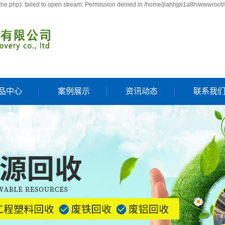
e.php): failed to open stream: Permission denied in /home/jiahhjpi1a8h/wwwroot/
品中心
案例展示
资讯动态
联系我