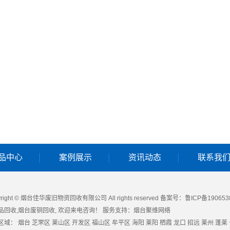
品中心
案例展示
资讯动态
联系我
yright © 烟台佳华废旧物资回收有限公司 All rights reserved 备案号：
鲁ICP备190653
品回收
,
烟台废铜回收
, 欢迎来电咨询！
服务支持：
烟台聚维网络
区域：
烟台
芝罘区
莱山区
开发区
福山区
牟平区
海阳
莱阳
栖霞
龙口
招远
莱州
蓬莱